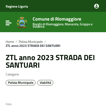
Vai ai contenuti
Vai al menu di navigazione
Regione Liguria
Vai al footer
Comune di Riomaggiore
Attiva / disattiva la navigazione
Borghi di Riomaggiore, Manarola, Groppo e
Volastra
Home
/
Polizia Municipale
/
ZTL anno 2023 STRADA DEI SANTUARI
ZTL anno 2023 STRADA DEI
SANTUARI
Categorie
Polizia Municipale
Viabilità
Data: