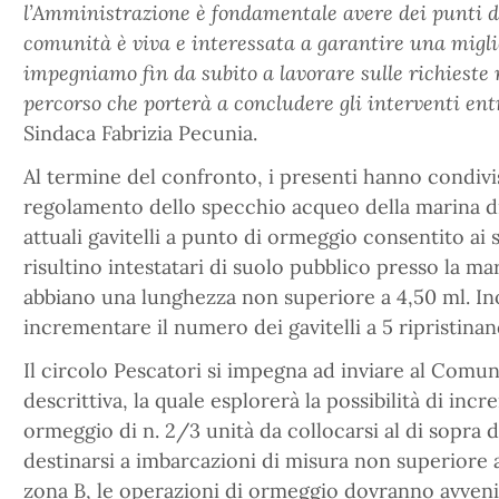
l’Amministrazione è fondamentale avere dei punti di
comunità è viva e interessata a garantire una miglior
impegniamo fin da subito a lavorare sulle richieste
percorso che porterà a concludere gli interventi entr
Sindaca Fabrizia Pecunia.
Al termine del confronto, i presenti hanno condivis
regolamento dello specchio acqueo della marina di
attuali gavitelli a punto di ormeggio consentito ai so
risultino intestatari di suolo pubblico presso la ma
abbiano una lunghezza non superiore a 4,50 ml. Ino
incrementare il numero dei gavitelli a 5 ripristinan
Il circolo Pescatori si impegna ad inviare al Comu
descrittiva, la quale esplorerà la possibilità di inc
ormeggio di n. 2/3 unità da collocarsi al di sopra 
destinarsi a imbarcazioni di misura non superiore a 
zona B, le operazioni di ormeggio dovranno avveni