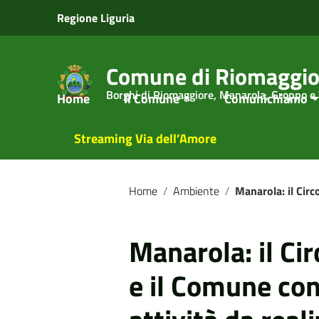
Vai ai contenuti
Regione Liguria
Vai al menu di navigazione
Vai al footer
Comune di Riomaggio
Borghi di Riomaggiore, Manarola, Groppo e
Home
Il Comune
Comunichiamo
Streaming Via dell’Amore
Home
/
Ambiente
/
Manarola: il Circ
Manarola: il Cir
e il Comune con