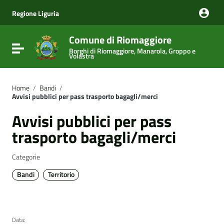
Vai ai contenuti
Vai al menu di navigazione
Regione Liguria
Vai al footer
Comune di Riomaggiore
Attiva / disattiva la navigazione
Borghi di Riomaggiore, Manarola, Groppo e
Volastra
Home
/
Bandi
/
Avvisi pubblici per pass trasporto bagagli/merci
Avvisi pubblici per pass
trasporto bagagli/merci
Categorie
Bandi
Territorio
Data: