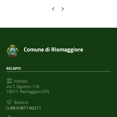
Pagina precedente
Pagina successiva
Comune di Riomaggiore
RECAPITI
Indirizzo
Via T. Signorini 118
19017, Riomaggiore (SP)
Telefono
(+39) 01877 60211