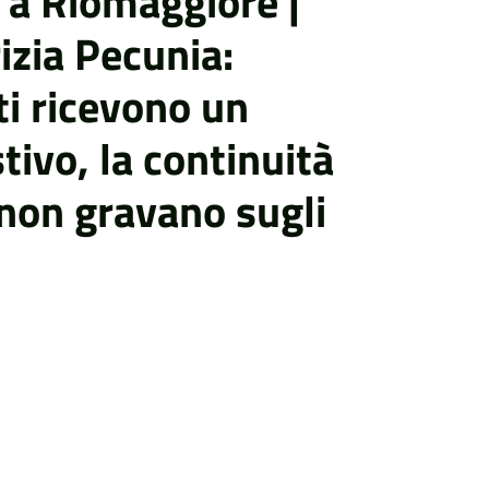
 a Riomaggiore |
izia Pecunia:
sti ricevono un
tivo, la continuità
 non gravano sugli