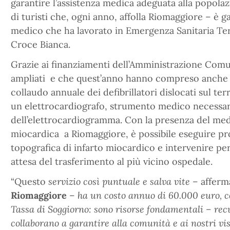
garantire l’assistenza medica adeguata alla popolaz
di turisti che, ogni anno, affolla Riomaggiore – è g
medico che ha lavorato in Emergenza Sanitaria Terr
Croce Bianca.
Grazie ai finanziamenti dell’Amministrazione Comu
ampliati e che quest’anno hanno compreso anche il 
collaudo annuale dei defibrillatori dislocati sul ter
un elettrocardiografo, strumento medico necessar
dell’elettrocardiogramma. Con la presenza del med
miocardica a Riomaggiore, è possibile eseguire pr
topografica di infarto miocardico e intervenire pe
attesa del trasferimento al più vicino ospedale.
“Questo
servizio così puntuale e salva vite
– affer
Riomaggiore
–
ha un costo annuo di 60.000 euro, 
Tassa di Soggiorno: sono risorse fondamentali – rec
collaborano a garantire alla comunità e ai nostri vis