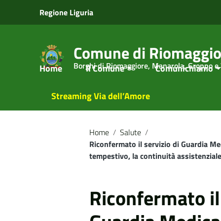
Vai ai contenuti
Regione Liguria
Vai al menu di navigazione
Vai al footer
Comune di Riomaggio
Borghi di Riomaggiore, Manarola, Groppo e
Home
Il Comune
Comunichiamo
Streaming Via dell’Amore
Home
/
Salute
/
Riconfermato il servizio di Guardia Med
tempestivo, la continuità assistenzial
Riconfermato il 