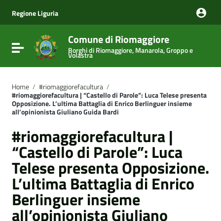
Vai ai contenuti
Vai al menu di navigazione
Regione Liguria
Vai al footer
Comune di Riomaggiore
Attiva / disattiva la navigazione
Borghi di Riomaggiore, Manarola, Groppo e
Volastra
Home
/
#riomaggiorefacultura
/
#riomaggiorefacultura | “Castello di Parole”: Luca Telese presenta
Opposizione. L’ultima Battaglia di Enrico Berlinguer insieme
all’opinionista Giuliano Guida Bardi
#riomaggiorefacultura |
“Castello di Parole”: Luca
Telese presenta Opposizione.
L’ultima Battaglia di Enrico
Berlinguer insieme
all’opinionista Giuliano