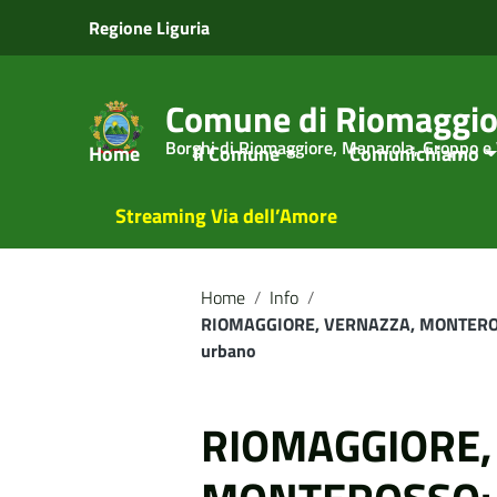
Vai ai contenuti
Regione Liguria
Vai al menu di navigazione
Vai al footer
Comune di Riomaggio
Borghi di Riomaggiore, Manarola, Groppo e
Home
Il Comune
Comunichiamo
Streaming Via dell’Amore
Home
/
Info
/
RIOMAGGIORE, VERNAZZA, MONTEROSSO: 
urbano
RIOMAGGIORE,