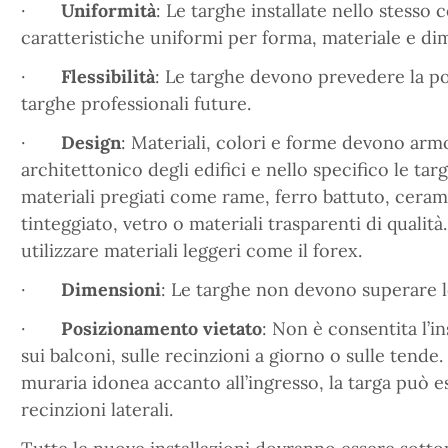
·
Uniformità
: Le targhe installate nello stess
caratteristiche uniformi per forma, materiale e di
·
Flessibilità
: Le targhe devono prevedere la pos
targhe professionali future.
·
Design
: Materiali, colori e forme devono armo
architettonico degli edifici e nello specifico le ta
materiali pregiati come rame, ferro battuto, cerami
tinteggiato, vetro o materiali trasparenti di qualità.
utilizzare materiali leggeri come il forex.
·
Dimensioni
: Le targhe non devono superare l
·
Posizionamento vietato
: Non è consentita l’i
sui balconi, sulle recinzioni a giorno o sulle tende
muraria idonea accanto all’ingresso, la targa può es
recinzioni laterali.