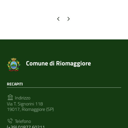
Pagina precedente
Pagina successiva
Comune di Riomaggiore
RECAPITI
Indirizzo
Via T. Signorini 118
19017, Riomaggiore (SP)
Telefono
(+39) 01877 60211