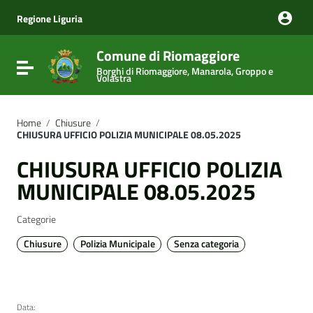
Vai ai contenuti
Vai al menu di navigazione
Regione Liguria
Vai al footer
Comune di Riomaggiore
Attiva / disattiva la navigazione
Borghi di Riomaggiore, Manarola, Groppo e
Volastra
Home
/
Chiusure
/
CHIUSURA UFFICIO POLIZIA MUNICIPALE 08.05.2025
CHIUSURA UFFICIO POLIZIA
MUNICIPALE 08.05.2025
Categorie
Chiusure
Polizia Municipale
Senza categoria
Data: