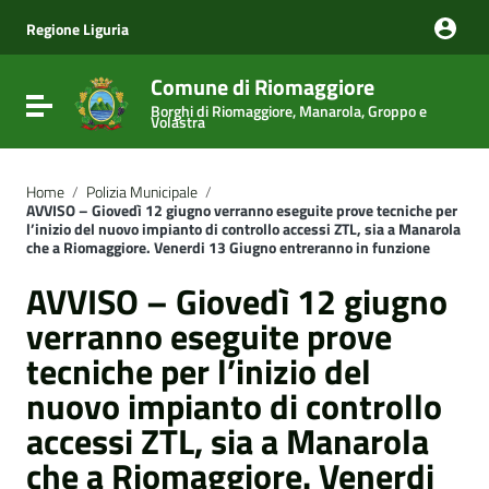
Vai ai contenuti
Vai al menu di navigazione
Regione Liguria
Vai al footer
Comune di Riomaggiore
Attiva / disattiva la navigazione
Borghi di Riomaggiore, Manarola, Groppo e
Volastra
Home
/
Polizia Municipale
/
AVVISO – Giovedì 12 giugno verranno eseguite prove tecniche per
l’inizio del nuovo impianto di controllo accessi ZTL, sia a Manarola
che a Riomaggiore. Venerdi 13 Giugno entreranno in funzione
AVVISO – Giovedì 12 giugno
verranno eseguite prove
tecniche per l’inizio del
nuovo impianto di controllo
accessi ZTL, sia a Manarola
che a Riomaggiore. Venerdi