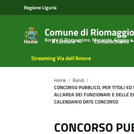
Vai ai contenuti
Regione Liguria
Vai al menu di navigazione
Vai al footer
Comune di Riomaggio
Borghi di Riomaggiore, Manarola, Groppo e
Home
Il Comune
Comunichiamo
Streaming Via dell’Amore
Home
/
Bandi
/
CONCORSO PUBBLICO, PER TITOLI ED
ALL’AREA DEI FUNZIONARI E DELLE 
CALENDARIO DATE CONCORSO
CONCORSO PUB