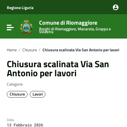
Vai ai contenuti
Vai al menu di navigazione
Regione Liguria
Vai al footer
Comune di Riomaggiore
Attiva / disattiva la navigazione
Borghi di Riomaggiore, Manarola, Groppo e
Volastra
Home
/
Chiusure
/
Chiusura scalinata Via San Antonio per lavori
Chiusura scalinata Via San
Antonio per lavori
Categorie
Chiusure
Lavori
Data:
13 Febbraio 2026