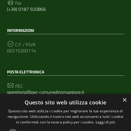
Fax
(+39) 0187 920866
INFORMAZIONI
C.F. / P.IVA
00215200114
POSTA ELETTRONICA
PEC
segreteria@pec-comunediriomaggiore.it
×
Questo sito web utilizza cookie
Email
urp@comune.riomaggiore.sp.it
Questo sito web utilizza i cookie per migliorare la tua esperienza di
navigazione. Utilizzando il nostro sito web acconsenti a tutti i cookie
in conformità con la nostra policy per i cookie.
Leggi di più