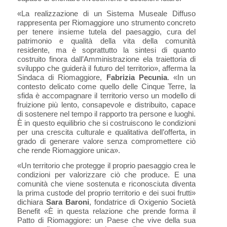
«La realizzazione di un Sistema Museale Diffuso
rappresenta per Riomaggiore uno strumento concreto
per tenere insieme tutela del paesaggio, cura del
patrimonio e qualità della vita della comunità
residente, ma è soprattutto la sintesi di quanto
costruito finora dall’Amministrazione ela traiettoria di
sviluppo che guiderà il futuro del territorio», afferma la
Sindaca di Riomaggiore,
Fabrizia Pecunia
. «In un
contesto delicato come quello delle Cinque Terre, la
sfida è accompagnare il territorio verso un modello di
fruizione più lento, consapevole e distribuito, capace
di sostenere nel tempo il rapporto tra persone e luoghi.
È in questo equilibrio che si costruiscono le condizioni
per una crescita culturale e qualitativa dell’offerta, in
grado di generare valore senza compromettere ciò
che rende Riomaggiore unica».
«Un territorio che protegge il proprio paesaggio crea le
condizioni per valorizzare ciò che produce. E una
comunità che viene sostenuta e riconosciuta diventa
la prima custode del proprio territorio e dei suoi frutti»
dichiara
Sara Baroni
, fondatrice di Oxigenio Società
Benefit «È in questa relazione che prende forma il
Patto di Riomaggiore: un Paese che vive della sua