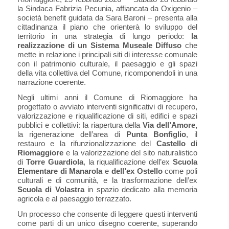
la Sindaca Fabrizia Pecunia, affiancata da Oxigenio –
società benefit guidata da Sara Baroni – presenta alla
cittadinanza il piano che orienterà lo sviluppo del
territorio in una strategia di lungo periodo:
la
realizzazione di un Sistema Museale Diffuso
che
mette in relazione i principali siti di interesse comunale
con il patrimonio culturale, il paesaggio e gli spazi
della vita collettiva del Comune, ricomponendoli in una
narrazione coerente.
Negli ultimi anni il Comune di Riomaggiore ha
progettato o avviato interventi significativi di recupero,
valorizzazione e riqualificazione di siti, edifici e spazi
pubblici e collettivi: la riapertura della
Via dell’Amore,
la rigenerazione dell’area di
Punta Bonfiglio
, il
restauro e la rifunzionalizzazione del
Castello di
Riomaggiore
e la valorizzazione del sito naturalistico
di
Torre Guardiola
, la riqualificazione
dell’ex
Scuola
Elementare di Manarola
e
dell’ex Ostello
come poli
culturali e di comunità, e la trasformazione dell’ex
Scuola di Volastra
in spazio dedicato alla memoria
agricola e al paesaggio terrazzato.
Un processo che consente di leggere questi interventi
come parti di un unico disegno coerente, superando