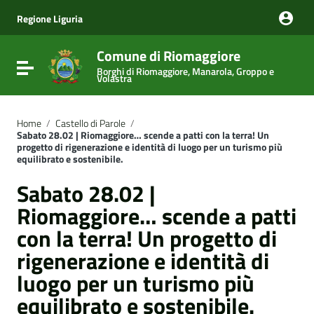
Vai ai contenuti
Vai al menu di navigazione
Regione Liguria
Vai al footer
Comune di Riomaggiore
Attiva / disattiva la navigazione
Borghi di Riomaggiore, Manarola, Groppo e
Volastra
Home
/
Castello di Parole
/
Sabato 28.02 | Riomaggiore… scende a patti con la terra! Un
progetto di rigenerazione e identità di luogo per un turismo più
equilibrato e sostenibile.
Sabato 28.02 |
Riomaggiore… scende a patti
con la terra! Un progetto di
rigenerazione e identità di
luogo per un turismo più
equilibrato e sostenibile.