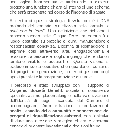
una logica frammentata e attribuendo a ciascun
progetto una funzione chiara all’interno di uno schema
che sarà presentato nel corso dell’incontro di sabato.
Al centro di questa strategia di sviluppo c’è il DNA
profondo del territorio, sintetizzato nella formula “
a
patti con la terra
”. Una definizione che richiama il
rapporto storico nelle Cinque Terre tra comunità e
luogo, costruito su pratiche di cura, manutenzione e
responsabilità condivisa. L’identità di Riomaggiore si
esprime così attraverso arte, enogastronomia e
relazione tra persone e luoghi, linguaggi che rendono il
territorio visibile e accessibile. Questa visione si
traduce in scelte operative che riguardano i contenuti
dei progetti di rigenerazione, i criteri di gestione degli
spazi pubblici e la programmazione culturale.
Il percorso è stato sviluppato con il supporto di
Oxigenio Società Benefit
, società di consulenza
specializzata nel placemaking e nella valorizzazione
dell’identità di luogo, incaricata dal Comune di
accompagnare l’Amministrazione in un
lavoro di
analisi, ascolto della comunità e connessione dei
progetti di riqualificazione esistenti
, con l’obiettivo
di dare una direzione strategica chiara e coerente
capace di orientare investimenti e decisioni future.