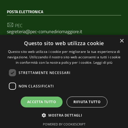
POSTA ELETTRONICA
PEC
segreteria@pec-comunediriomaggiore.it
×
Questo sito web utilizza cookie
Email
urp@comune.riomaggiore.sp.it
Questo sito web utilizza i cookie per migliorare la tua esperienza di
navigazione. Utilizzando il nostro sito web acconsenti a tutti i cookie
in conformità con la nostra policy per i cookie.
Leggi di più
SEGUICI SU
STRETTAMENTE NECESSARI
NON CLASSIFICATI
Sezione Link Utili
Privacy
|
Cookie policy
| Realizzato con
WordPress
|
ACCETTA TUTTO
RIFIUTA TUTTO
Tema grafico
ItaliaWP2
| Basato sul
Prototipo per siti
MOSTRA DETTAGLI
PA di AgID
POWERED BY COOKIESCRIPT