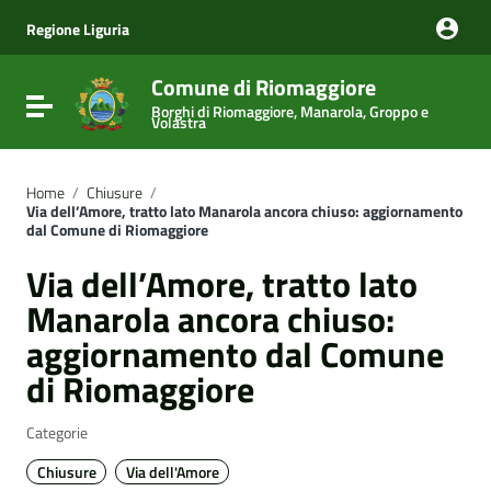
Vai ai contenuti
Vai al menu di navigazione
Regione Liguria
Vai al footer
Comune di Riomaggiore
Attiva / disattiva la navigazione
Borghi di Riomaggiore, Manarola, Groppo e
Volastra
Home
/
Chiusure
/
Via dell’Amore, tratto lato Manarola ancora chiuso: aggiornamento
dal Comune di Riomaggiore
Via dell’Amore, tratto lato
Manarola ancora chiuso:
aggiornamento dal Comune
di Riomaggiore
Categorie
Chiusure
Via dell'Amore