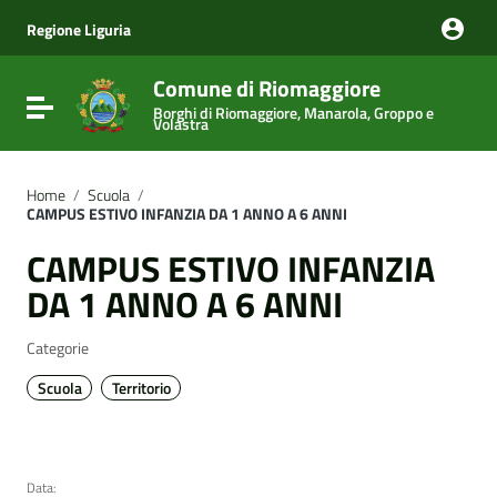
Vai ai contenuti
Vai al menu di navigazione
Regione Liguria
Vai al footer
Comune di Riomaggiore
Attiva / disattiva la navigazione
Borghi di Riomaggiore, Manarola, Groppo e
Volastra
Home
/
Scuola
/
CAMPUS ESTIVO INFANZIA DA 1 ANNO A 6 ANNI
CAMPUS ESTIVO INFANZIA
DA 1 ANNO A 6 ANNI
Categorie
Scuola
Territorio
Data: