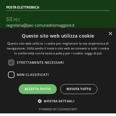
POSTA ELETTRONICA
PEC
segreteria@pec-comunediriomaggiore.it
×
Questo sito web utilizza cookie
Email
urp@comune.riomaggiore.sp.it
Questo sito web utilizza i cookie per migliorare la tua esperienza di
navigazione. Utilizzando il nostro sito web acconsenti a tutti i cookie
in conformità con la nostra policy per i cookie.
Leggi di più
SEGUICI SU
STRETTAMENTE NECESSARI
NON CLASSIFICATI
Sezione Link Utili
Privacy
|
Cookie policy
| Realizzato con
WordPress
|
ACCETTA TUTTO
RIFIUTA TUTTO
Tema grafico
ItaliaWP2
| Basato sul
Prototipo per siti
MOSTRA DETTAGLI
PA di AgID
POWERED BY COOKIESCRIPT