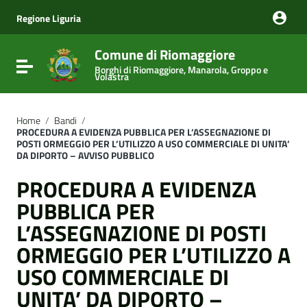
Vai ai contenuti
Vai al menu di navigazione
Regione Liguria
Vai al footer
Comune di Riomaggiore
Attiva / disattiva la navigazione
Borghi di Riomaggiore, Manarola, Groppo e
Volastra
Home
/
Bandi
/
PROCEDURA A EVIDENZA PUBBLICA PER L’ASSEGNAZIONE DI
POSTI ORMEGGIO PER L’UTILIZZO A USO COMMERCIALE DI UNITA’
DA DIPORTO – AVVISO PUBBLICO
PROCEDURA A EVIDENZA
PUBBLICA PER
L’ASSEGNAZIONE DI POSTI
ORMEGGIO PER L’UTILIZZO A
USO COMMERCIALE DI
UNITA’ DA DIPORTO –