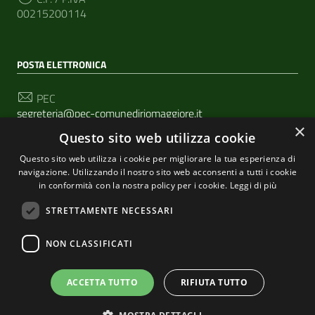
00215200114
POSTA ELETTRONICA
PEC
segreteria@pec-comunediriomaggiore.it
×
Questo sito web utilizza cookie
Email
urp@comune.riomaggiore.sp.it
Questo sito web utilizza i cookie per migliorare la tua esperienza di
navigazione. Utilizzando il nostro sito web acconsenti a tutti i cookie
in conformità con la nostra policy per i cookie.
Leggi di più
SEGUICI SU
STRETTAMENTE NECESSARI
NON CLASSIFICATI
Sezione Link Utili
Privacy
|
Cookie policy
| Realizzato con
WordPress
|
ACCETTA TUTTO
RIFIUTA TUTTO
Tema grafico
ItaliaWP2
| Basato sul
Prototipo per siti