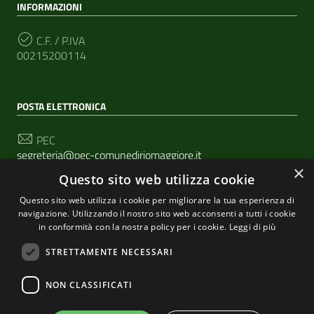
INFORMAZIONI
C.F. / P.IVA
00215200114
POSTA ELETTRONICA
PEC
segreteria@pec-comunediriomaggiore.it
×
Questo sito web utilizza cookie
Email
urp@comune.riomaggiore.sp.it
Questo sito web utilizza i cookie per migliorare la tua esperienza di
navigazione. Utilizzando il nostro sito web acconsenti a tutti i cookie
in conformità con la nostra policy per i cookie.
Leggi di più
SEGUICI SU
STRETTAMENTE NECESSARI
NON CLASSIFICATI