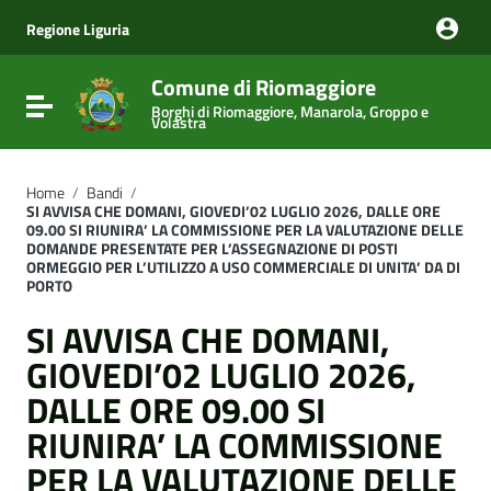
Vai ai contenuti
Vai al menu di navigazione
Regione Liguria
Vai al footer
Comune di Riomaggiore
Attiva / disattiva la navigazione
Borghi di Riomaggiore, Manarola, Groppo e
Volastra
Home
/
Bandi
/
SI AVVISA CHE DOMANI, GIOVEDI’02 LUGLIO 2026, DALLE ORE
09.00 SI RIUNIRA’ LA COMMISSIONE PER LA VALUTAZIONE DELLE
DOMANDE PRESENTATE PER L’ASSEGNAZIONE DI POSTI
ORMEGGIO PER L’UTILIZZO A USO COMMERCIALE DI UNITA’ DA DI
PORTO
SI AVVISA CHE DOMANI,
GIOVEDI’02 LUGLIO 2026,
DALLE ORE 09.00 SI
RIUNIRA’ LA COMMISSIONE
PER LA VALUTAZIONE DELLE