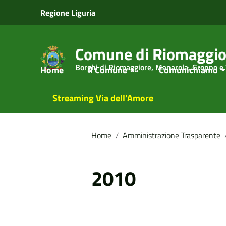
Vai ai contenuti
Regione Liguria
Vai al menu di navigazione
Vai al footer
Comune di Riomaggio
Borghi di Riomaggiore, Manarola, Groppo e
Home
Il Comune
Comunichiamo
Streaming Via dell’Amore
Home
/
Amministrazione Trasparente
2010