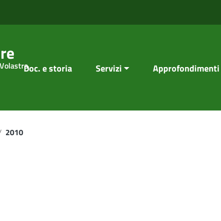
re
 Volastra
Doc. e storia
Servizi
Approfondimenti
/
2010