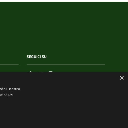
SEGUICI SU
×
ndo il nostro
gi di più
.it