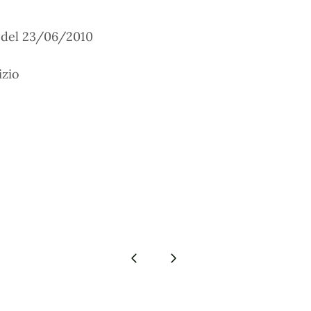
6 del 23/06/2010
izio
Pagina precedente
Pagina successiva