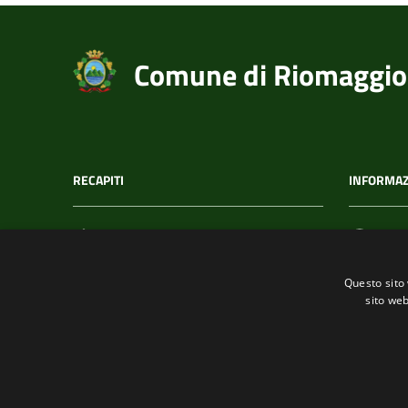
Comune di Riomaggio
RECAPITI
INFORMAZ
Indirizzo
C.F. /
Via T. Signorini 118
002152
Questo sito 
19017, Riomaggiore (SP)
sito web
Telefono
(+39) 01877 60211
Fax