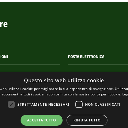
re
IONI
POSTA ELETTRONICA
 P.IVA
PEC
Questo sito web utilizza cookie
00114
segreteria@pec-
web utilizza i cookie per migliorare la tua esperienza di navigazione. Utilizza
comunediriomaggiore.it
 acconsenti a tutti i cookie in conformità con la nostra policy per i cookie.
Leg
Email
STRETTAMENTE NECESSARI
NON CLASSIFICATI
urp@comune.riomaggiore.sp
ACCETTA TUTTO
RIFIUTA TUTTO