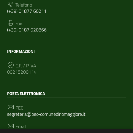
Telefono
(+39) 01877 60211
Fax
(+39) 0187 920866
INFORMAZIONI
C.F. / P.IVA
00215200114
POSTA ELETTRONICA
PEC
segreteria@pec-comunediriomaggiore.it
Email
urp@comune.riomaggiore.sp.it