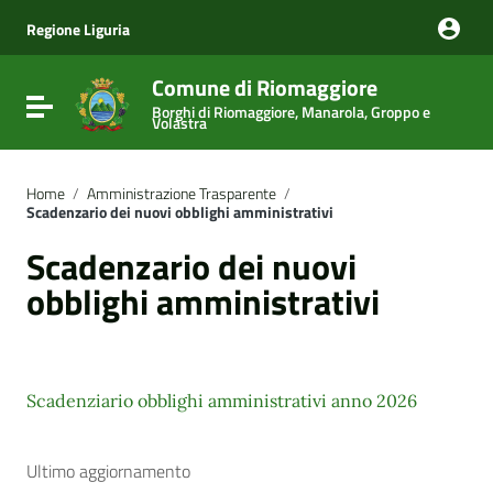
Vai ai contenuti
Vai al menu di navigazione
Regione Liguria
Vai al footer
Comune di Riomaggiore
Attiva / disattiva la navigazione
Borghi di Riomaggiore, Manarola, Groppo e
Volastra
Home
/
Amministrazione Trasparente
/
Scadenzario dei nuovi obblighi amministrativi
Scadenzario dei nuovi
obblighi amministrativi
Scadenziario obblighi amministrativi anno 2026
Ultimo aggiornamento