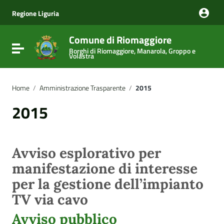
Vai ai contenuti
Vai al menu di navigazione
Regione Liguria
Vai al footer
Comune di Riomaggiore
Attiva / disattiva la navigazione
Borghi di Riomaggiore, Manarola, Groppo e
Volastra
Home
/
Amministrazione Trasparente
/
2015
2015
Avviso esplorativo per
manifestazione di interesse
per la gestione dell’impianto
TV via cavo
Avviso pubblico