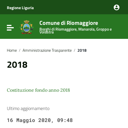
Vai ai contenuti
Vai al menu di navigazione
Regione Liguria
Vai al footer
Comune di Riomaggiore
Attiva / disattiva la navigazione
Borghi di Riomaggiore, Manarola, Groppo e
Volastra
Home
/
Amministrazione Trasparente
/
2018
2018
Costituzione fondo anno 2018
Ultimo aggiornamento
16 Maggio 2020, 09:48