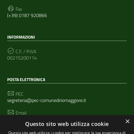
Fax
(+39) 0187 920866
INFORMAZIONI
C.F. / P.IVA
00215200114
POSTA ELETTRONICA
PEC
segreteria@pec-comunediriomaggiore.it
Email
urp@comune.riomaggiore.sp.it
×
Questo sito web utilizza cookie
Questo sito web utilizza i cookie per migliorare la tua esperienza di