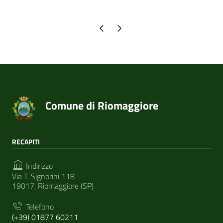
Pagina precedente
Pagina successiva
Comune di Riomaggiore
RECAPITI
Indirizzo
Via T. Signorini 118
19017, Riomaggiore (SP)
Telefono
(+39) 01877 60211