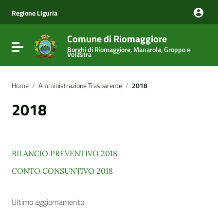
Vai ai contenuti
Vai al menu di navigazione
Regione Liguria
Vai al footer
Comune di Riomaggiore
Attiva / disattiva la navigazione
Borghi di Riomaggiore, Manarola, Groppo e
Volastra
Home
/
Amministrazione Trasparente
/
2018
2018
BILANCIO PREVENTIVO 2018
CONTO CONSUNTIVO 2018
Ultimo aggiornamento