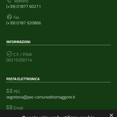
Telefono
(+39) 01877 60211
Fax
(+39) 0187 920866
INFORMAZIONI
C.F. / P.IVA
00215200114
POSTA ELETTRONICA
PEC
segreteria@pec-comunediriomaggiore.it
Email
urp@comune.riomaggiore.sp.it
×