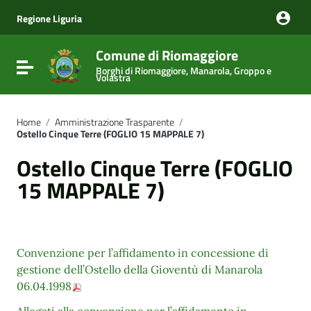
Vai ai contenuti
Vai al menu di navigazione
Regione Liguria
Vai al footer
Comune di Riomaggiore
Attiva / disattiva la navigazione
Borghi di Riomaggiore, Manarola, Groppo e
Volastra
Home
/
Amministrazione Trasparente
/
Ostello Cinque Terre (FOGLIO 15 MAPPALE 7)
Ostello Cinque Terre (FOGLIO
15 MAPPALE 7)
Convenzione per l’affidamento in concessione di
gestione dell’Ostello della Gioventù di Manarola
06.04.1998