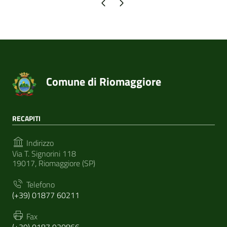
Pagina precedente
Pagina successiva
Comune di Riomaggiore
RECAPITI
Indirizzo
Via T. Signorini 118
19017, Riomaggiore (SP)
Telefono
(+39) 01877 60211
Fax
(+39) 0187 920866