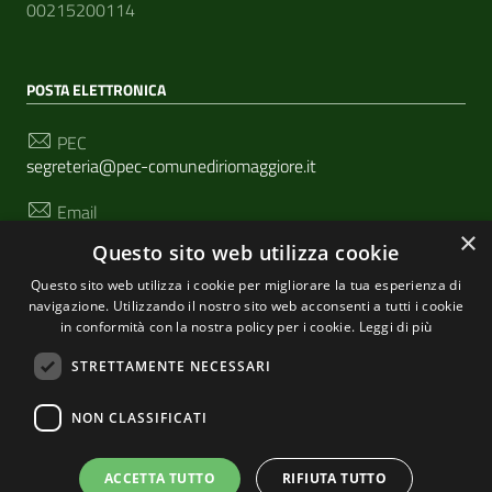
00215200114
POSTA ELETTRONICA
PEC
segreteria@pec-comunediriomaggiore.it
Email
urp@comune.riomaggiore.sp.it
×
Questo sito web utilizza cookie
Questo sito web utilizza i cookie per migliorare la tua esperienza di
navigazione. Utilizzando il nostro sito web acconsenti a tutti i cookie
SEGUICI SU
in conformità con la nostra policy per i cookie.
Leggi di più
STRETTAMENTE NECESSARI
Sezione Link Utili
NON CLASSIFICATI
Privacy
|
Cookie policy
| Realizzato con
WordPress
|
Tema grafico
ItaliaWP2
| Basato sul
Prototipo per siti
ACCETTA TUTTO
RIFIUTA TUTTO