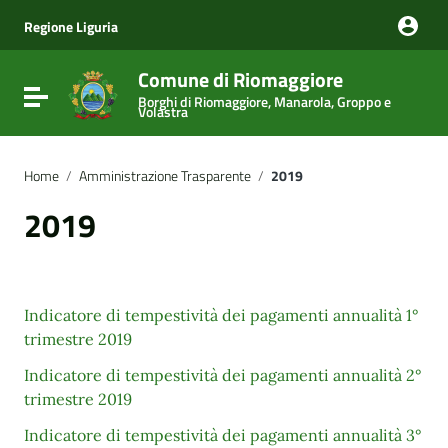
Vai ai contenuti
Vai al menu di navigazione
Regione Liguria
Vai al footer
Comune di Riomaggiore
Attiva / disattiva la navigazione
Borghi di Riomaggiore, Manarola, Groppo e
Volastra
Home
/
Amministrazione Trasparente
/
2019
2019
Indicatore di tempestività dei pagamenti annualità 1°
trimestre 2019
Indicatore di tempestività dei pagamenti annualità 2°
trimestre 2019
Indicatore di tempestività dei pagamenti annualità 3°