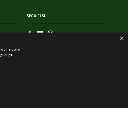
SEGUICI SU
×
ndo il nostro
gi di più
.it