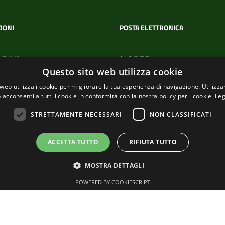
IONI
POSTA ELETTRONICA
 P.IVA
PEC
Questo sito web utilizza cookie
00114
segreteria@pec-
comunediriomaggiore.it
web utilizza i cookie per migliorare la tua esperienza di navigazione. Utilizza
 acconsenti a tutti i cookie in conformità con la nostra policy per i cookie.
Leg
Email
STRETTAMENTE NECESSARI
NON CLASSIFICATI
urp@comune.riomaggiore.sp
ACCETTA TUTTO
RIFIUTA TUTTO
MOSTRA DETTAGLI
POWERED BY COOKIESCRIPT
Tema grafico
ItaliaWP2
| Basato sul
Prototipo per siti PA di AgID