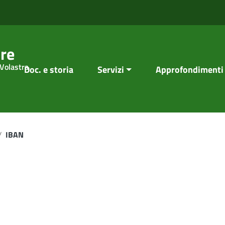
re
 Volastra
Doc. e storia
Servizi
Approfondimenti
/
IBAN