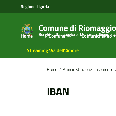
Vai ai contenuti
Regione Liguria
Vai al menu di navigazione
Vai al footer
Comune di Riomaggio
Borghi di Riomaggiore, Manarola, Groppo e
Home
Il Comune
Comunichiamo
Streaming Via dell’Amore
Home
/
Amministrazione Trasparente
IBAN