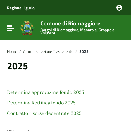
Vai ai contenuti
Vai al menu di navigazione
Regione Liguria
Vai al footer
Comune di Riomaggiore
Attiva / disattiva la navigazione
Borghi di Riomaggiore, Manarola, Groppo e
Volastra
Home
/
Amministrazione Trasparente
/
2025
2025
Determina approvazine fondo 2025
Determina Rettifica fondo 2025
Contratto risorse decentrate 2025