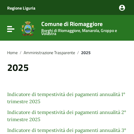
Vai ai contenuti
Vai al menu di navigazione
Regione Liguria
Vai al footer
Comune di Riomaggiore
Attiva / disattiva la navigazione
Borghi di Riomaggiore, Manarola, Groppo e
Volastra
Home
/
Amministrazione Trasparente
/
2025
2025
Indicatore di tempestività dei pagamenti annualità 1°
trimestre 2025
Indicatore di tempestività dei pagamenti annualità 2°
trimestre 2025
Indicatore di tempestività dei pagamenti annualità 3°