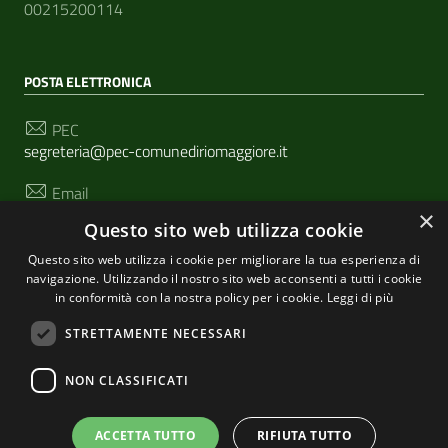
00215200114
POSTA ELETTRONICA
PEC
segreteria@pec-comunediriomaggiore.it
Email
urp@comune.riomaggiore.sp.it
×
Questo sito web utilizza cookie
Questo sito web utilizza i cookie per migliorare la tua esperienza di
navigazione. Utilizzando il nostro sito web acconsenti a tutti i cookie
SEGUICI SU
in conformità con la nostra policy per i cookie.
Leggi di più
STRETTAMENTE NECESSARI
Sezione Link Utili
NON CLASSIFICATI
Privacy
|
Cookie policy
| Realizzato con
WordPress
|
Tema grafico
ItaliaWP2
| Basato sul
Prototipo per siti
ACCETTA TUTTO
RIFIUTA TUTTO