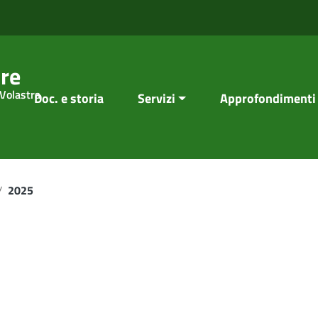
re
 Volastra
Doc. e storia
Servizi
Approfondimenti
/
2025