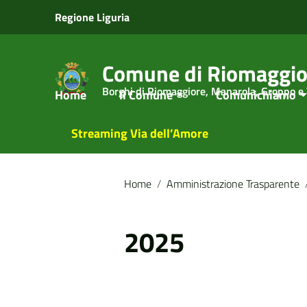
Vai ai contenuti
Regione Liguria
Vai al menu di navigazione
Vai al footer
Comune di Riomaggio
Borghi di Riomaggiore, Manarola, Groppo e
Home
Il Comune
Comunichiamo
Streaming Via dell’Amore
Home
/
Amministrazione Trasparente
2025