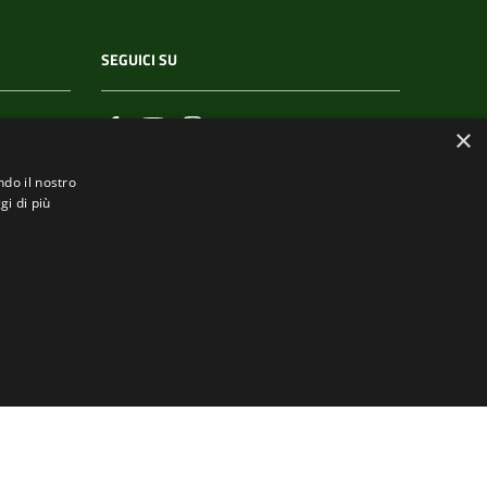
SEGUICI SU
×
ndo il nostro
gi di più
.it