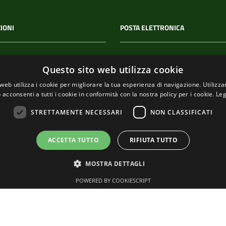
IONI
POSTA ELETTRONICA
 P.IVA
PEC
Questo sito web utilizza cookie
00114
segreteria@pec-
web utilizza i cookie per migliorare la tua esperienza di navigazione. Utilizza
comunediriomaggiore.it
 acconsenti a tutti i cookie in conformità con la nostra policy per i cookie.
Leg
Email
STRETTAMENTE NECESSARI
NON CLASSIFICATI
urp@comune.riomaggiore.sp
ACCETTA TUTTO
RIFIUTA TUTTO
MOSTRA DETTAGLI
POWERED BY COOKIESCRIPT
Tema grafico
ItaliaWP2
| Basato sul
Prototipo per siti PA di AgID