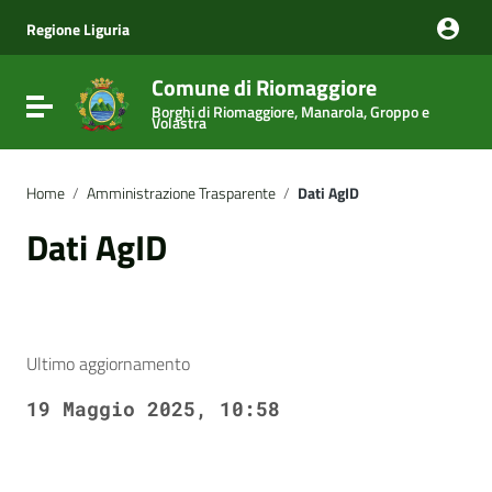
Vai ai contenuti
Vai al menu di navigazione
Regione Liguria
Vai al footer
Comune di Riomaggiore
Attiva / disattiva la navigazione
Borghi di Riomaggiore, Manarola, Groppo e
Volastra
Home
/
Amministrazione Trasparente
/
Dati AgID
Dati AgID
Ultimo aggiornamento
19 Maggio 2025, 10:58