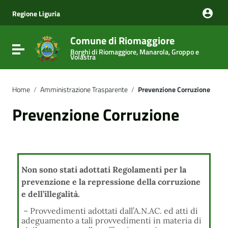
Vai ai contenuti
Vai al menu di navigazione
Regione Liguria
Vai al footer
Comune di Riomaggiore
Attiva / disattiva la navigazione
Borghi di Riomaggiore, Manarola, Groppo e
Volastra
Home
/
Amministrazione Trasparente
/
Prevenzione Corruzione
Prevenzione Corruzione
Non sono stati adottati Regolamenti per la
prevenzione e la repressione della corruzione
e dell’illegalità.
– Provvedimenti adottati dall’A.N.AC. ed atti di
adeguamento a tali provvedimenti in materia di