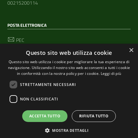
00215200114
POSTA ELETTRONICA
PEC
segreteria@pec-comunediriomaggiore.it
×
Questo sito web utilizza cookie
Email
Questo sito web utilizza i cookie per migliorare la tua esperienza di
urp@comune.riomaggiore.sp.it
navigazione. Utilizzando il nostro sito web acconsenti a tutti i cookie
in conformità con la nostra policy per i cookie.
Leggi di più
STRETTAMENTE NECESSARI
SEGUICI SU
NON CLASSIFICATI
Sezione Link Utili
ACCETTA TUTTO
RIFIUTA TUTTO
Privacy
|
Cookie policy
| Realizzato con
WordPress
|
Tema grafico
ItaliaWP2
| Basato sul
Prototipo per siti
MOSTRA DETTAGLI