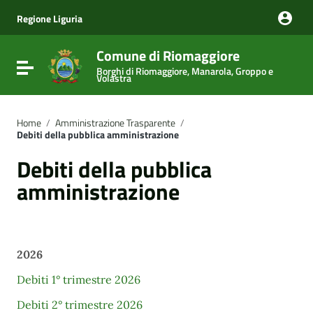
Vai ai contenuti
Vai al menu di navigazione
Regione Liguria
Vai al footer
Comune di Riomaggiore
Attiva / disattiva la navigazione
Borghi di Riomaggiore, Manarola, Groppo e
Volastra
Home
/
Amministrazione Trasparente
/
Debiti della pubblica amministrazione
Debiti della pubblica
amministrazione
2026
Debiti 1° trimestre 2026
Debiti 2° trimestre 2026