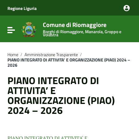
Vai ai contenuti
Vai al menu di navigazione
Regione Liguria
Vai al footer
Comune di Riomaggiore
Attiva / disattiva la navigazione
Borghi di Riomaggiore, Manarola, Groppo e
Volastra
Home
/
Amministrazione Trasparente
/
PIANO INTEGRATO DI ATTIVITA’ E ORGANIZZAZIONE (PIAO) 2024 –
2026
PIANO INTEGRATO DI
ATTIVITA’ E
ORGANIZZAZIONE (PIAO)
2024 – 2026
PIANO INTEGRATO DI ATTIVITA’ E