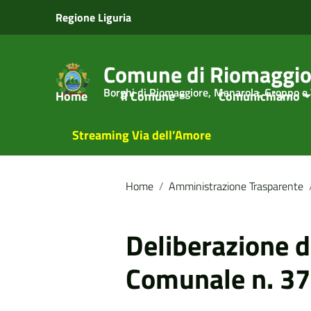
Vai ai contenuti
Regione Liguria
Vai al menu di navigazione
Vai al footer
Comune di Riomaggio
Borghi di Riomaggiore, Manarola, Groppo e
Home
Il Comune
Comunichiamo
Streaming Via dell’Amore
Home
/
Amministrazione Trasparente
Deliberazione d
Comunale n. 37