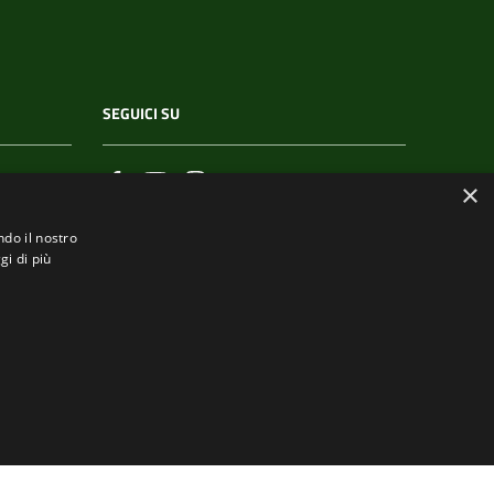
SEGUICI SU
×
ndo il nostro
gi di più
.it