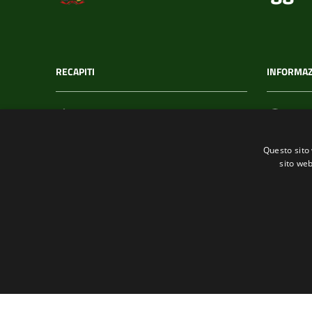
RECAPITI
INFORMAZ
Indirizzo
C.F. /
Via T. Signorini 118
002152
Questo sito 
19017, Riomaggiore (SP)
sito web
Telefono
(+39) 01877 60211
Fax
(+39) 0187 920866