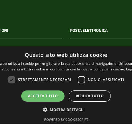
IONI
POSTA ELETTRONICA
 P.IVA
PEC
Questo sito web utilizza cookie
00114
segreteria@pec-
web utilizza i cookie per migliorare la tua esperienza di navigazione. Utilizza
comunediriomaggiore.it
 acconsenti a tutti i cookie in conformità con la nostra policy per i cookie.
Leg
Email
STRETTAMENTE NECESSARI
NON CLASSIFICATI
urp@comune.riomaggiore.sp
ACCETTA TUTTO
RIFIUTA TUTTO
MOSTRA DETTAGLI
POWERED BY COOKIESCRIPT