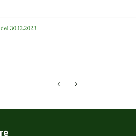
 del 30.12.2023
Pagina precedente
Pagina successiva
re