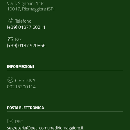
Via T. Signorini 118
19017, Riomaggiore (SP)
Telefono
(+39) 01877 60211
Fax
(+39) 0187 920866
INFORMAZIONI
C.F. / P.IVA
00215200114
POSTA ELETTRONICA
PEC
segreteria@pec-comunediriomaggiore.it