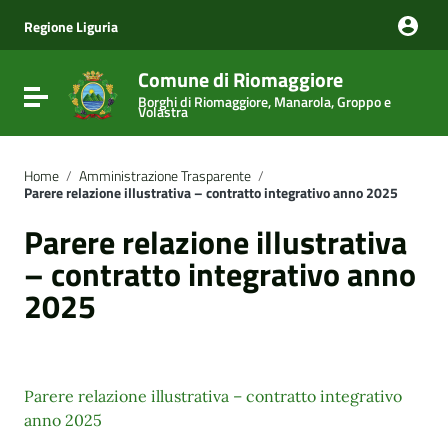
Vai ai contenuti
Vai al menu di navigazione
Regione Liguria
Vai al footer
Comune di Riomaggiore
Attiva / disattiva la navigazione
Borghi di Riomaggiore, Manarola, Groppo e
Volastra
Home
/
Amministrazione Trasparente
/
Parere relazione illustrativa – contratto integrativo anno 2025
Parere relazione illustrativa
– contratto integrativo anno
2025
Parere relazione illustrativa – contratto integrativo
anno 2025