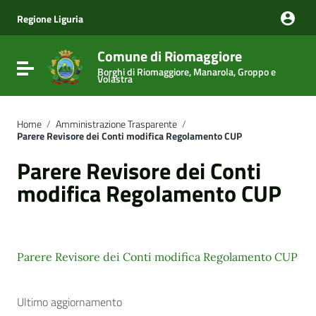
Vai ai contenuti
Vai al menu di navigazione
Regione Liguria
Vai al footer
Comune di Riomaggiore
Attiva / disattiva la navigazione
Borghi di Riomaggiore, Manarola, Groppo e
Volastra
Home
/
Amministrazione Trasparente
/
Parere Revisore dei Conti modifica Regolamento CUP
Parere Revisore dei Conti
modifica Regolamento CUP
Parere Revisore dei Conti modifica Regolamento CUP
Ultimo aggiornamento