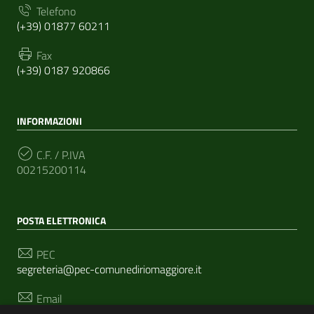
Telefono
(+39) 01877 60211
Fax
(+39) 0187 920866
INFORMAZIONI
C.F. / P.IVA
00215200114
POSTA ELETTRONICA
PEC
segreteria@pec-comunediriomaggiore.it
Email
urp@comune.riomaggiore.sp.it