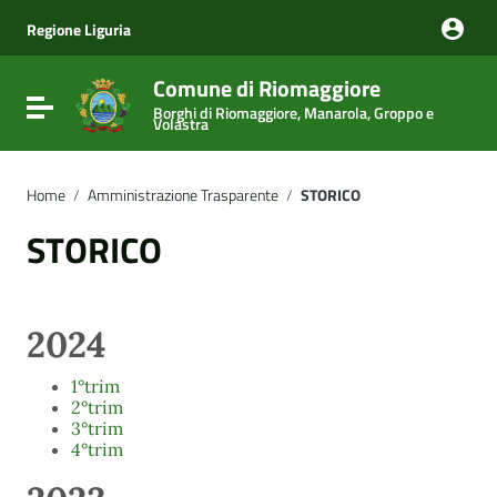
Vai ai contenuti
Vai al menu di navigazione
Regione Liguria
Vai al footer
Comune di Riomaggiore
Attiva / disattiva la navigazione
Borghi di Riomaggiore, Manarola, Groppo e
Volastra
Home
/
Amministrazione Trasparente
/
STORICO
STORICO
2024
1°trim
2°trim
3°trim
4°trim