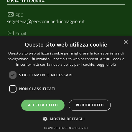
POSTA ELETTRONICA
PEC
segreteria@pec-comunediriomaggiore.it
Email
urp@comune.riomaggiore.sp.it
×
Questo sito web utilizza cookie
Questo sito web utilizza i cookie per migliorare la tua esperienza di
navigazione. Utilizzando il nostro sito web acconsenti a tutti i cookie
SEGUICI SU
in conformità con la nostra policy per i cookie.
Leggi di più
STRETTAMENTE NECESSARI
Sezione Link Utili
NON CLASSIFICATI
Privacy
|
Cookie policy
| Realizzato con
WordPress
|
Tema grafico
ItaliaWP2
| Basato sul
Prototipo per siti
ACCETTA TUTTO
RIFIUTA TUTTO
PA di AgID
MOSTRA DETTAGLI
POWERED BY COOKIESCRIPT