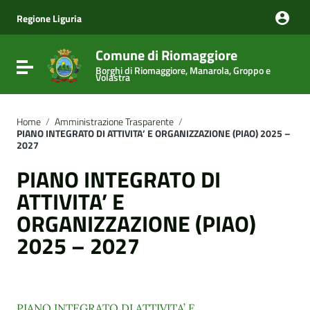
Vai ai contenuti
Vai al menu di navigazione
Regione Liguria
Vai al footer
Comune di Riomaggiore
Attiva / disattiva la navigazione
Borghi di Riomaggiore, Manarola, Groppo e
Volastra
Home
/
Amministrazione Trasparente
/
PIANO INTEGRATO DI ATTIVITA’ E ORGANIZZAZIONE (PIAO) 2025 –
2027
PIANO INTEGRATO DI
ATTIVITA’ E
ORGANIZZAZIONE (PIAO)
2025 – 2027
PIANO INTEGRATO DI ATTIVITA’ E