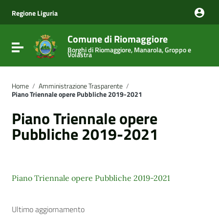
Vai ai contenuti
Vai al menu di navigazione
Regione Liguria
Vai al footer
Comune di Riomaggiore
Attiva / disattiva la navigazione
Borghi di Riomaggiore, Manarola, Groppo e
Volastra
Home
/
Amministrazione Trasparente
/
Piano Triennale opere Pubbliche 2019-2021
Piano Triennale opere
Pubbliche 2019-2021
Piano Triennale opere Pubbliche 2019-2021
Ultimo aggiornamento