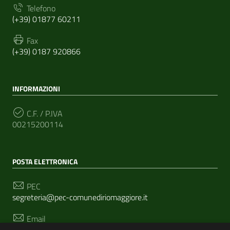
Telefono
(+39) 01877 60211
Fax
(+39) 0187 920866
INFORMAZIONI
C.F. / P.IVA
00215200114
POSTA ELETTRONICA
PEC
segreteria@pec-comunediriomaggiore.it
Email
urp@comune.riomaggiore.sp.it