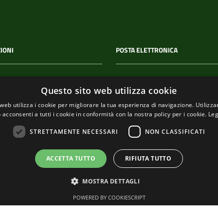
IONI
POSTA ELETTRONICA
 P.IVA
PEC
Questo sito web utilizza cookie
00114
segreteria@pec-
web utilizza i cookie per migliorare la tua esperienza di navigazione. Utilizza
comunediriomaggiore.it
 acconsenti a tutti i cookie in conformità con la nostra policy per i cookie.
Leg
Email
STRETTAMENTE NECESSARI
NON CLASSIFICATI
urp@comune.riomaggiore.sp
ACCETTA TUTTO
RIFIUTA TUTTO
MOSTRA DETTAGLI
POWERED BY COOKIESCRIPT