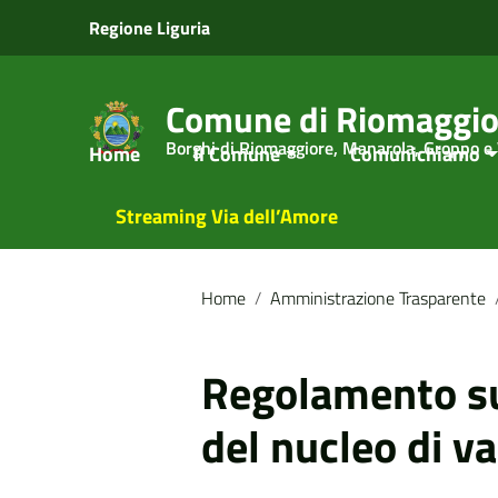
Vai ai contenuti
Regione Liguria
Vai al menu di navigazione
Vai al footer
Comune di Riomaggio
Borghi di Riomaggiore, Manarola, Groppo e
Home
Il Comune
Comunichiamo
Streaming Via dell’Amore
Home
/
Amministrazione Trasparente
Regolamento s
del nucleo di v