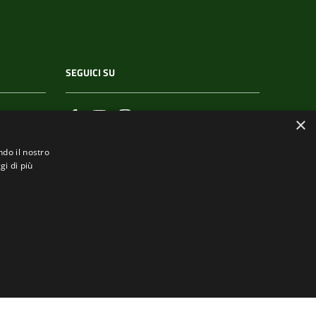
SEGUICI SU
×
ndo il nostro
gi di più
.it