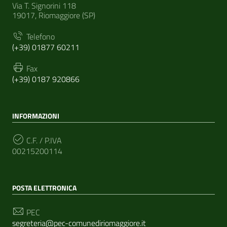
Via T. Signorini 118
19017, Riomaggiore (SP)
Telefono
(+39) 01877 60211
Fax
(+39) 0187 920866
INFORMAZIONI
C.F. / P.IVA
00215200114
POSTA ELETTRONICA
PEC
segreteria@pec-comunediriomaggiore.it