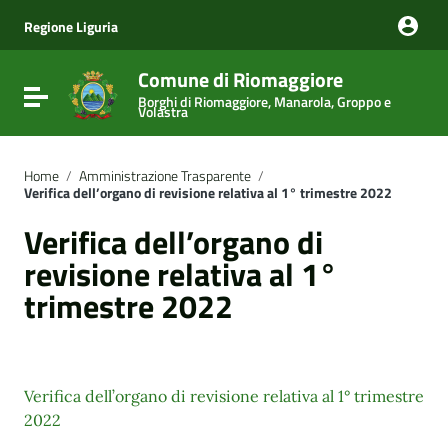
Vai ai contenuti
Vai al menu di navigazione
Regione Liguria
Vai al footer
Comune di Riomaggiore
Attiva / disattiva la navigazione
Borghi di Riomaggiore, Manarola, Groppo e
Volastra
Home
/
Amministrazione Trasparente
/
Verifica dell’organo di revisione relativa al 1° trimestre 2022
Verifica dell’organo di
revisione relativa al 1°
trimestre 2022
Verifica dell’organo di revisione relativa al 1° trimestre
2022