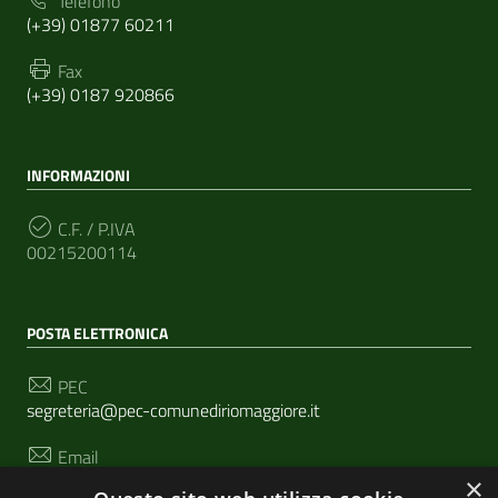
Telefono
(+39) 01877 60211
Fax
(+39) 0187 920866
INFORMAZIONI
C.F. / P.IVA
00215200114
POSTA ELETTRONICA
PEC
segreteria@pec-comunediriomaggiore.it
Email
urp@comune.riomaggiore.sp.it
×