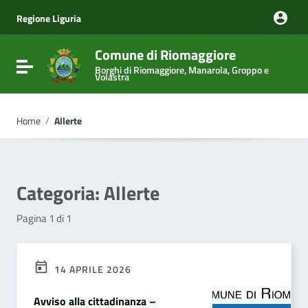
Vai ai contenuti
Vai al menu di navigazione
Regione Liguria
Vai al footer
Comune di Riomaggiore
Attiva / disattiva la navigazione
Borghi di Riomaggiore, Manarola, Groppo e
Volastra
Home
/
Allerte
Categoria:
Allerte
Pagina 1 di 1
14 APRILE 2026
Avviso alla cittadinanza –