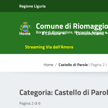
Vai ai contenuti
Regione Liguria
Vai al menu di navigazione
Vai al footer
Comune di Riomaggio
Borghi di Riomaggiore, Manarola, Groppo e
Home
Il Comune
Comunichiamo
Streaming Via dell’Amore
Home
/
Castello di Parole
( Pagina 2 )
Categoria:
Castello di Paro
Pagina 2 di 6