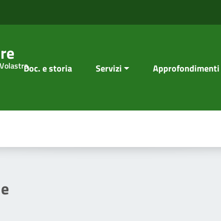
re
 Volastra
Doc. e storia
Servizi
Approfondimenti
le