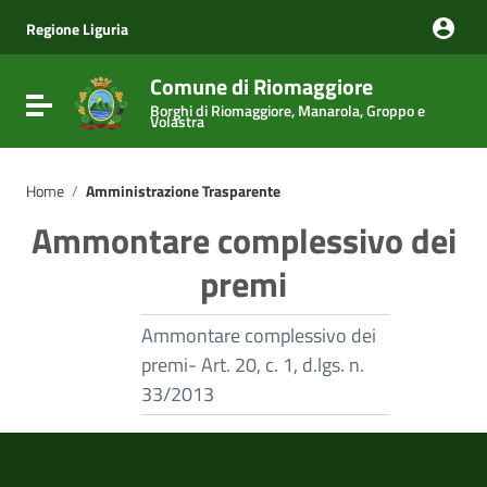
Vai ai contenuti
Vai al menu di navigazione
Regione Liguria
Vai al footer
Comune di Riomaggiore
Attiva / disattiva la navigazione
Borghi di Riomaggiore, Manarola, Groppo e
Volastra
Home
/
Amministrazione Trasparente
Ammontare complessivo dei
premi
Ammontare complessivo dei
premi- Art. 20, c. 1, d.lgs. n.
33/2013