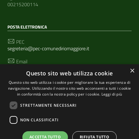
00215200114
POSTA ELETTRONICA
PEC
segreteria@pec-comunediriomaggiore.it
Email
urp@comune.riomaggiore.sp.it
×
Questo sito web utilizza cookie
Questo sito web utilizza i cookie per migliorare la tua esperienza di
navigazione. Utilizzando il nostro sito web acconsenti a tutti i cookie
SEGUICI SU
in conformità con la nostra policy per i cookie.
Leggi di più
STRETTAMENTE NECESSARI
Sezione Link Utili
NON CLASSIFICATI
Privacy
|
Cookie policy
| Realizzato con
WordPress
|
Tema grafico
ItaliaWP2
| Basato sul
Prototipo per siti
ACCETTA TUTTO
RIFIUTA TUTTO