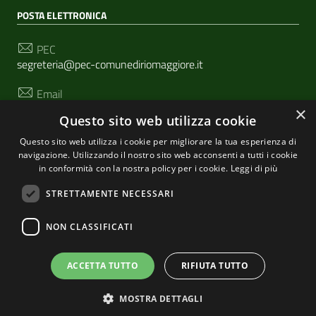
POSTA ELETTRONICA
PEC
segreteria@pec-comunediriomaggiore.it
Email
urp@comune.riomaggiore.sp.it
×
Questo sito web utilizza cookie
Questo sito web utilizza i cookie per migliorare la tua esperienza di
navigazione. Utilizzando il nostro sito web acconsenti a tutti i cookie
SEGUICI SU
in conformità con la nostra policy per i cookie.
Leggi di più
STRETTAMENTE NECESSARI
Sezione Link Utili
NON CLASSIFICATI
Privacy
|
Cookie policy
| Realizzato con
WordPress
|
Tema grafico
ItaliaWP2
| Basato sul
Prototipo per siti
ACCETTA TUTTO
RIFIUTA TUTTO
PA di AgID
MOSTRA DETTAGLI