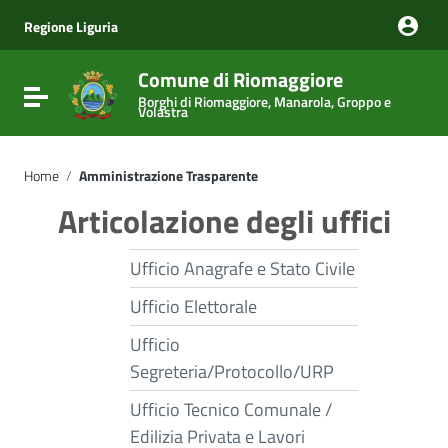
Vai ai contenuti
Vai al menu di navigazione
Regione Liguria
Vai al footer
Comune di Riomaggiore
Attiva / disattiva la navigazione
Borghi di Riomaggiore, Manarola, Groppo e
Volastra
Home
/
Amministrazione Trasparente
Articolazione degli uffici
Ufficio Anagrafe e Stato Civile
Ufficio Elettorale
Ufficio
Segreteria/Protocollo/URP
Ufficio Tecnico Comunale /
Edilizia Privata e Lavori