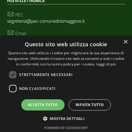
POSTA ELETTRONICA
PEC
segreteria@pec-comunediriomaggiore.it
Email
urp@comune.riomaggiore.sp.it
×
Questo sito web utilizza cookie
Questo sito web utilizza i cookie per migliorare la tua esperienza di
navigazione. Utilizzando il nostro sito web acconsenti a tutti i cookie
SEGUICI SU
in conformità con la nostra policy per i cookie.
Leggi di più
STRETTAMENTE NECESSARI
Sezione Link Utili
NON CLASSIFICATI
Privacy
|
Cookie policy
| Realizzato con
WordPress
|
Tema grafico
ItaliaWP2
| Basato sul
Prototipo per siti
ACCETTA TUTTO
RIFIUTA TUTTO
PA di AgID
MOSTRA DETTAGLI
POWERED BY COOKIESCRIPT