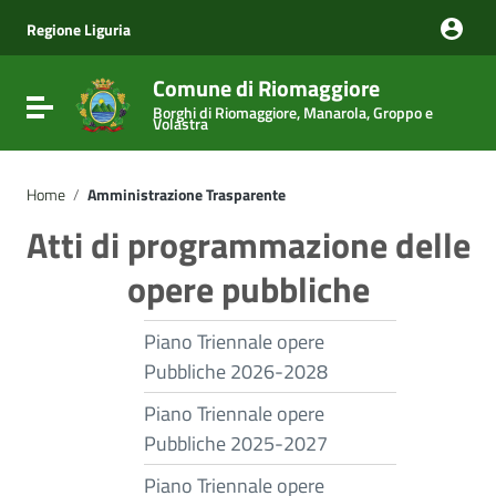
Vai ai contenuti
Vai al menu di navigazione
Regione Liguria
Vai al footer
Comune di Riomaggiore
Attiva / disattiva la navigazione
Borghi di Riomaggiore, Manarola, Groppo e
Volastra
Home
/
Amministrazione Trasparente
Atti di programmazione delle
opere pubbliche
Piano Triennale opere
Pubbliche 2026-2028
Piano Triennale opere
Pubbliche 2025-2027
Piano Triennale opere