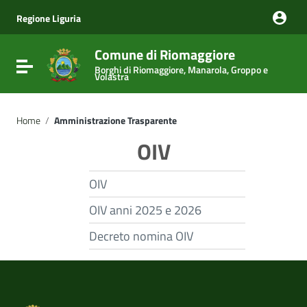
Vai ai contenuti
Vai al menu di navigazione
Regione Liguria
Vai al footer
Comune di Riomaggiore
Attiva / disattiva la navigazione
Borghi di Riomaggiore, Manarola, Groppo e
Volastra
Home
/
Amministrazione Trasparente
OIV
OIV
OIV anni 2025 e 2026
Decreto nomina OIV