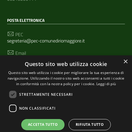
POSTA ELETTRONICA
PEC
segreteria@pec-comunediriomaggiore.it
Email
urp@comune.riomaggiore.sp.it
×
Questo sito web utilizza cookie
Questo sito web utilizza i cookie per migliorare la tua esperienza di
navigazione. Utilizzando il nostro sito web acconsenti a tutti i cookie
SEGUICI SU
in conformità con la nostra policy per i cookie.
Leggi di più
STRETTAMENTE NECESSARI
Sezione Link Utili
NON CLASSIFICATI
Privacy
|
Cookie policy
| Realizzato con
WordPress
|
Tema grafico
ItaliaWP2
| Basato sul
Prototipo per siti
ACCETTA TUTTO
RIFIUTA TUTTO
PA di AgID