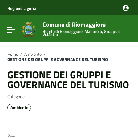
Vai ai contenuti
Vai al menu di navigazione
Regione Liguria
Vai al footer
Comune di Riomaggiore
Attiva / disattiva la navigazione
Borghi di Riomaggiore, Manarola, Groppo e
Volastra
Home
/
Ambiente
/
GESTIONE DEI GRUPPI E GOVERNANCE DEL TURISMO
GESTIONE DEI GRUPPI E
GOVERNANCE DEL TURISMO
Categorie
Ambiente
Data: