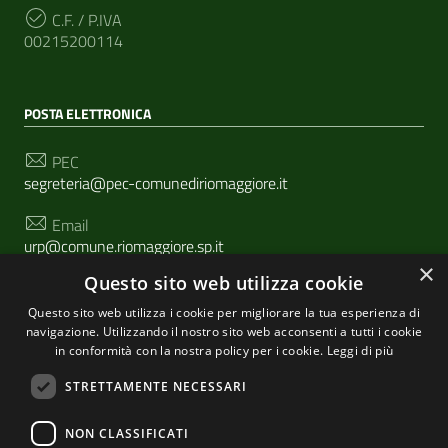
C.F. / P.IVA
00215200114
POSTA ELETTRONICA
PEC
segreteria@pec-comunediriomaggiore.it
Email
urp@comune.riomaggiore.sp.it
×
Questo sito web utilizza cookie
Questo sito web utilizza i cookie per migliorare la tua esperienza di
SEGUICI SU
navigazione. Utilizzando il nostro sito web acconsenti a tutti i cookie
in conformità con la nostra policy per i cookie.
Leggi di più
STRETTAMENTE NECESSARI
Sezione Link Utili
Privacy
|
Cookie policy
| Realizzato con
WordPress
|
NON CLASSIFICATI