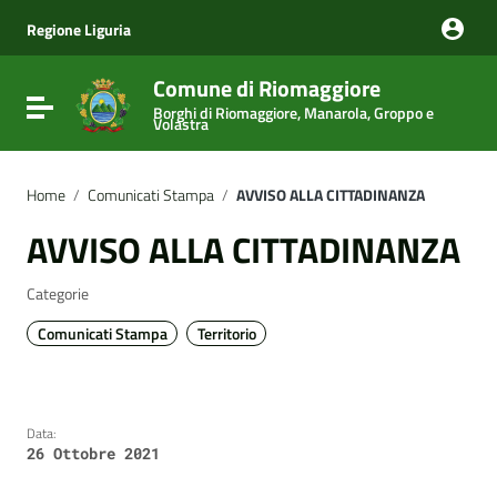
Vai ai contenuti
Vai al menu di navigazione
Regione Liguria
Vai al footer
Comune di Riomaggiore
Attiva / disattiva la navigazione
Borghi di Riomaggiore, Manarola, Groppo e
Volastra
Home
/
Comunicati Stampa
/
AVVISO ALLA CITTADINANZA
AVVISO ALLA CITTADINANZA
Categorie
Comunicati Stampa
Territorio
Data:
26 Ottobre 2021