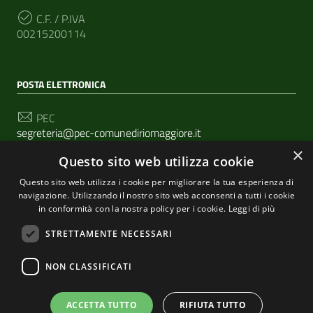
C.F. / P.IVA
00215200114
POSTA ELETTRONICA
PEC
segreteria@pec-comunediriomaggiore.it
×
Questo sito web utilizza cookie
Email
urp@comune.riomaggiore.sp.it
Questo sito web utilizza i cookie per migliorare la tua esperienza di
navigazione. Utilizzando il nostro sito web acconsenti a tutti i cookie
in conformità con la nostra policy per i cookie.
Leggi di più
SEGUICI SU
STRETTAMENTE NECESSARI
NON CLASSIFICATI
Sezione Link Utili
Privacy
|
Cookie policy
| Realizzato con
WordPress
|
ACCETTA TUTTO
RIFIUTA TUTTO