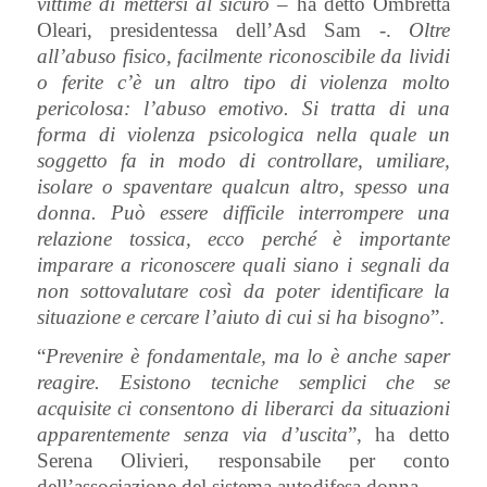
vittime di mettersi al sicuro
– ha detto Ombretta
Oleari, presidentessa dell’Asd Sam -.
Oltre
all’abuso fisico, facilmente riconoscibile da lividi
o ferite c’è un altro tipo di violenza molto
pericolosa: l’abuso emotivo. Si tratta di una
forma di violenza psicologica nella quale un
soggetto fa in modo di controllare, umiliare,
isolare o spaventare qualcun altro, spesso una
donna. Può essere difficile interrompere una
relazione tossica, ecco perché è importante
imparare a riconoscere quali siano i segnali da
non sottovalutare così da poter identificare la
situazione e cercare l’aiuto di cui si ha bisogno
”.
“
Prevenire è fondamentale, ma lo è anche saper
reagire. Esistono tecniche semplici che se
acquisite ci consentono di liberarci da situazioni
apparentemente senza via d’uscita
”, ha detto
Serena Olivieri, responsabile per conto
dell’associazione del sistema autodifesa donna.