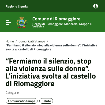
Vai ai contenuti
Vai al menu di navigazione
Regione Liguria
Vai al footer
Comune di Riomaggiore
Attiva / disattiva la navigazione
Borghi di Riomaggiore, Manarola, Groppo e
Volastra
Home
/
Comunicati Stampa
/
“Fermiamo il silenzio, stop alla violenza sulle donne”. L’iniziativa
svolta al castello di Riomaggiore
“Fermiamo il silenzio, stop
alla violenza sulle donne”.
L’iniziativa svolta al castello
di Riomaggiore
Categorie
Comunicati Stampa
Salute