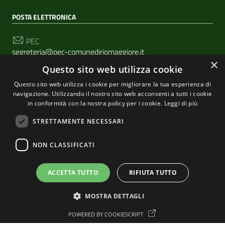
POSTA ELETTRONICA
PEC
segreteria@pec-comunediriomaggiore.it
×
Questo sito web utilizza cookie
Email
urp@comune.riomaggiore.sp.it
Questo sito web utilizza i cookie per migliorare la tua esperienza di
navigazione. Utilizzando il nostro sito web acconsenti a tutti i cookie
in conformità con la nostra policy per i cookie.
Leggi di più
SEGUICI SU
STRETTAMENTE NECESSARI
NON CLASSIFICATI
Sezione Link Utili
Privacy
|
Cookie policy
| Realizzato con
WordPress
|
ACCETTA TUTTO
RIFIUTA TUTTO
Tema grafico
ItaliaWP2
| Basato sul
Prototipo per siti
MOSTRA DETTAGLI
PA di AgID
POWERED BY COOKIESCRIPT