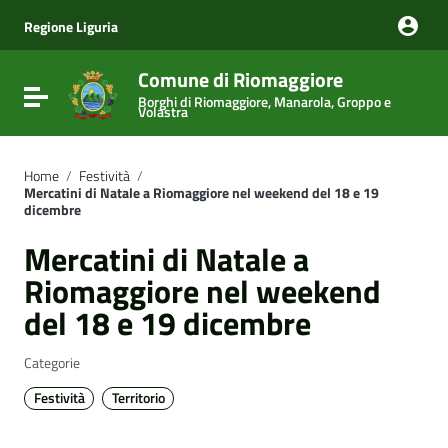
Vai ai contenuti
Vai al menu di navigazione
Regione Liguria
Vai al footer
Comune di Riomaggiore
Attiva / disattiva la navigazione
Borghi di Riomaggiore, Manarola, Groppo e
Volastra
Home
/
Festività
/
Mercatini di Natale a Riomaggiore nel weekend del 18 e 19
dicembre
Mercatini di Natale a
Riomaggiore nel weekend
del 18 e 19 dicembre
Categorie
Festività
Territorio