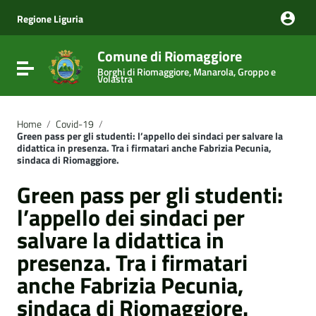
Vai ai contenuti
Vai al menu di navigazione
Regione Liguria
Vai al footer
Comune di Riomaggiore
Attiva / disattiva la navigazione
Borghi di Riomaggiore, Manarola, Groppo e
Volastra
Home
/
Covid-19
/
Green pass per gli studenti: l’appello dei sindaci per salvare la
didattica in presenza. Tra i firmatari anche Fabrizia Pecunia,
sindaca di Riomaggiore.
Green pass per gli studenti:
l’appello dei sindaci per
salvare la didattica in
presenza. Tra i firmatari
anche Fabrizia Pecunia,
sindaca di Riomaggiore.