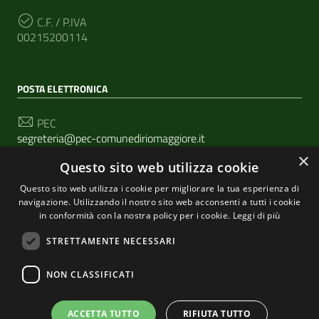
C.F. / P.IVA
00215200114
POSTA ELETTRONICA
PEC
segreteria@pec-comunediriomaggiore.it
×
Questo sito web utilizza cookie
Email
urp@comune.riomaggiore.sp.it
Questo sito web utilizza i cookie per migliorare la tua esperienza di
navigazione. Utilizzando il nostro sito web acconsenti a tutti i cookie
in conformità con la nostra policy per i cookie.
Leggi di più
SEGUICI SU
STRETTAMENTE NECESSARI
NON CLASSIFICATI
Sezione Link Utili
Privacy
|
Cookie policy
| Realizzato con
WordPress
|
ACCETTA TUTTO
RIFIUTA TUTTO